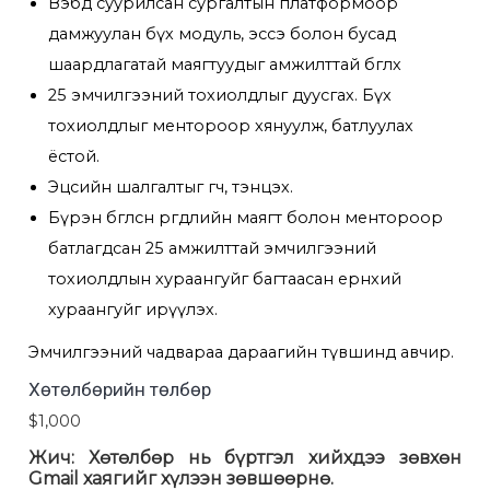
Вэбд суурилсан сургалтын платформоор
дамжуулан бүх модуль, эссэ болон бусад
шаардлагатай маягтуудыг амжилттай бөглөх
25 эмчилгээний тохиолдлыг дуусгах. Бүх
тохиолдлыг ментороор хянуулж, батлуулах
ёстой.
Эцсийн шалгалтыг өгч, тэнцэх.
Бүрэн бөглөсөн өргөдлийн маягт болон ментороор
батлагдсан 25 амжилттай эмчилгээний
тохиолдлын хураангуйг багтаасан ерөнхий
хураангуйг ирүүлэх.
Эмчилгээний чадвараа дараагийн түвшинд авчир.
Хөтөлбөрийн төлбөр
$1,000
Жич: Хөтөлбөр нь бүртгэл хийхдээ зөвхөн
Gmail хаягийг хүлээн зөвшөөрнө.