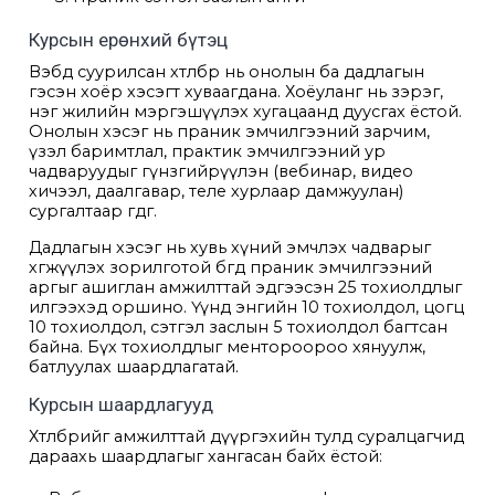
Курсын ерөнхий бүтэц
Вэбд суурилсан хөтөлбөр нь онолын ба дадлагын
гэсэн хоёр хэсэгт хуваагдана. Хоёуланг нь зэрэг,
нэг жилийн мэргэшүүлэх хугацаанд дуусгах ёстой.
Онолын хэсэг нь праник эмчилгээний зарчим,
үзэл баримтлал, практик эмчилгээний ур
чадваруудыг гүнзгийрүүлэн (вебинар, видео
хичээл, даалгавар, теле хурлаар дамжуулан)
сургалтаар өгдөг.
Дадлагын хэсэг нь хувь хүний эмчлэх чадварыг
хөгжүүлэх зорилготой бөгөөд праник эмчилгээний
аргыг ашиглан амжилттай эдгээсэн 25 тохиолдлыг
илгээхэд оршино. Үүнд энгийн 10 тохиолдол, цогц
10 тохиолдол, сэтгэл заслын 5 тохиолдол багтсан
байна. Бүх тохиолдлыг ментороороо хянуулж,
батлуулах шаардлагатай.
Курсын шаардлагууд
Хөтөлбөрийг амжилттай дүүргэхийн тулд суралцагчид
дараахь шаардлагыг хангасан байх ёстой: