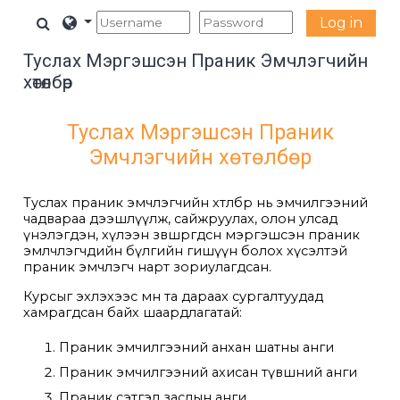
Skip to main content
Toggle search input
Log in
Туслах Мэргэшсэн Праник Эмчлэгчийн
хөтөлбөр
Туслах Мэргэшсэн Праник
Эмчлэгчийн хөтөлбөр
Туслах праник эмчлэгчийн хөтөлбөр нь эмчилгээний
чадвараа дээшлүүлж, сайжруулах, олон улсад
үнэлэгдэн, хүлээн зөвшөөрөгдсөн мэргэшсэн праник
эмлчлэгчдийн бүлгийн гишүүн болох хүсэлтэй
праник эмчлэгч нарт зориулагдсан.
Курсыг эхлэхээс өмнө та дараах сургалтуудад
хамрагдсан байх шаардлагатай:
Праник эмчилгээний анхан шатны анги
Праник эмчилгээний ахисан түвшний анги
Праник сэтгэл заслын анги