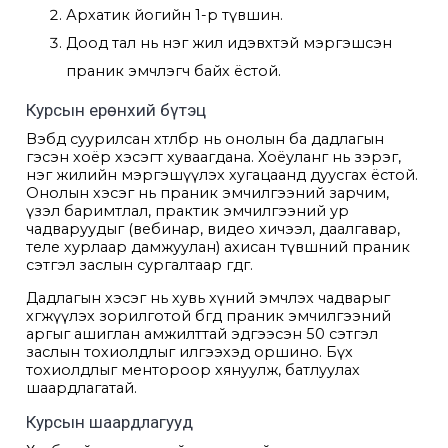
Архатик йогийн 1-р түвшин.
Доод тал нь нэг жил идэвхтэй мэргэшсэн
праник эмчлэгч байх ёстой.
Курсын ерөнхий бүтэц
Вэбд суурилсан хөтөлбөр нь онолын ба дадлагын
гэсэн хоёр хэсэгт хуваагдана. Хоёуланг нь зэрэг,
нэг жилийн мэргэшүүлэх хугацаанд дуусгах ёстой.
Онолын хэсэг нь праник эмчилгээний зарчим,
үзэл баримтлал, практик эмчилгээний ур
чадваруудыг (вебинар, видео хичээл, даалгавар,
теле хурлаар дамжуулан) ахисан түвшний праник
сэтгэл заслын сургалтаар өгдөг.
Дадлагын хэсэг нь хувь хүний эмчлэх чадварыг
хөгжүүлэх зорилготой бөгөөд праник эмчилгээний
аргыг ашиглан амжилттай эдгээсэн 50 сэтгэл
заслын тохиолдлыг илгээхэд оршино. Бүх
тохиолдлыг ментороор хянуулж, батлуулах
шаардлагатай.
Курсын шаардлагууд