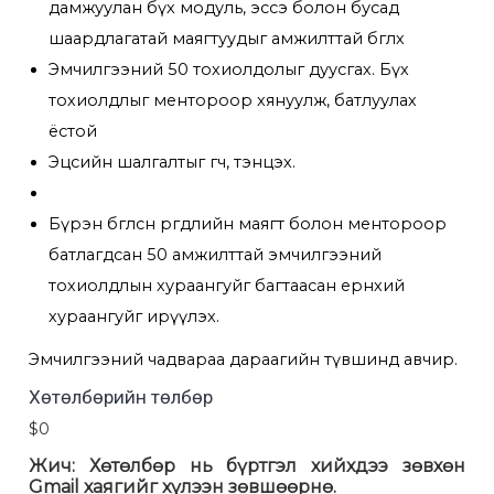
дамжуулан бүх модуль, эссэ болон бусад
шаардлагатай маягтуудыг амжилттай бөглөх
Эмчилгээний 50 тохиолдолыг дуусгах. Бүх
тохиолдлыг ментороор хянуулж, батлуулах
ёстой
Эцсийн шалгалтыг өгч, тэнцэх.
Бүрэн бөглөсөн өргөдлийн маягт болон ментороор
батлагдсан 50 амжилттай эмчилгээний
тохиолдлын хураангуйг багтаасан ерөнхий
хураангуйг ирүүлэх.
Эмчилгээний чадвараа дараагийн түвшинд авчир.
Хөтөлбөрийн төлбөр
$0
Жич: Хөтөлбөр нь бүртгэл хийхдээ зөвхөн
Gmail хаягийг хүлээн зөвшөөрнө.