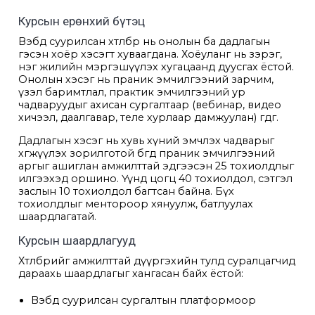
Курсын ерөнхий бүтэц
Вэбд суурилсан хөтөлбөр нь онолын ба дадлагын
гэсэн хоёр хэсэгт хуваагдана. Хоёуланг нь зэрэг,
нэг жилийн мэргэшүүлэх хугацаанд дуусгах ёстой.
Онолын хэсэг нь праник эмчилгээний зарчим,
үзэл баримтлал, практик эмчилгээний ур
чадваруудыг ахисан сургалтаар (вебинар, видео
хичээл, даалгавар, теле хурлаар дамжуулан) өгдөг.
Дадлагын хэсэг нь хувь хүний эмчлэх чадварыг
хөгжүүлэх зорилготой бөгөөд праник эмчилгээний
аргыг ашиглан амжилттай эдгээсэн 25 тохиолдлыг
илгээхэд оршино. Үүнд цогц 40 тохиолдол, сэтгэл
заслын 10 тохиолдол багтсан байна. Бүх
тохиолдлыг ментороор хянуулж, батлуулах
шаардлагатай.
Курсын шаардлагууд
Хөтөлбөрийг амжилттай дүүргэхийн тулд суралцагчид
дараахь шаардлагыг хангасан байх ёстой:
Вэбд суурилсан сургалтын платформоор