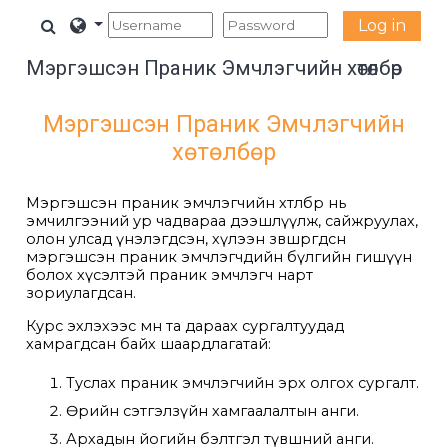
Үндсэн агуулга руу шилжих
Хайлтын оролтыг сонгох
Log in
Мэргэшсэн Праник Эмчлэгчийн хөтөлбөр
Мэргэшсэн Праник Эмчлэгчийн
хөтөлбөр
Мэргэшсэн праник эмчлэгчийн хөтөлбөр нь
эмчилгээний ур чадвараа дээшлүүлж, сайжруулах,
олон улсад үнэлэгдсэн, хүлээн зөвшөөрөгдсөн
мэргэшсэн праник эмчлэгчдийн бүлгийн гишүүн
болох хүсэлтэй праник эмчлэгч нарт
зориулагдсан.
Курс эхлэхээс өмнө та дараах сургалтуудад
хамрагдсан байх шаардлагатай:
Туслах праник эмчлэгчийн эрх олгох сургалт.
Өөрийн сэтгэлзүйн хамгаалалтын анги.
Архадын йогийн бэлтгэл түвшний анги.